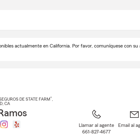
Pasar
al
contenido
principal
onibles actualmente en California. Por favor, comuníquese con s
®
SEGUROS DE STATE FARM
,
D
, CA
 Ramos
Llamar al agente
Email al a
661-827-4677