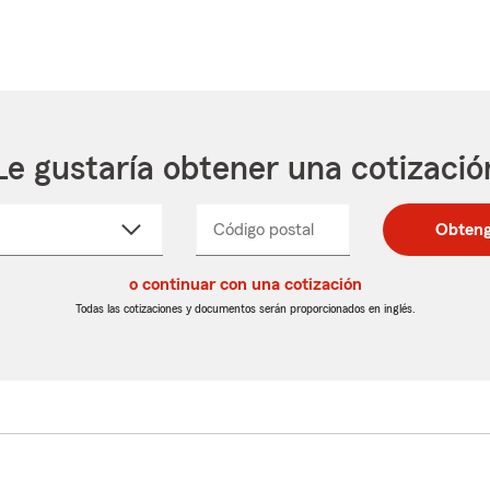
Le gustaría obtener una cotizació
cione
Código postal
Ingresa
Ingresa
Obteng
_____
un
un
re
código
código
cto
o continuar con una cotización
postal
postal
de
de
Todas las cotizaciones y documentos serán proporcionados en inglés.
egable
5
5
dígitos
dígitos