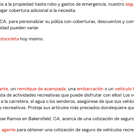
os a la propiedad hasta robo y gastos de emergencia, nuestro
segu
gar cobertura adicional si la necesita.
 CA, para personalizar su póliza con coberturas, descuentos y co
ilidad pueden variar.
tocicleta
hoy mismo.
ante
, un
remolque de acampada
, una
embarcación
o un
vehículo 
ista de actividades recreativas que puede disfrutar con ellos! Los 
a la carretera, el agua o los senderos, asegúrese de que sus vehí
 recreativos. Proteja sus artículos más preciados dondequiera qu
se Ramos en Bakersfield, CA, acerca de una cotización de seguro 
n agente
para obtener una cotización de seguro de vehículos recre