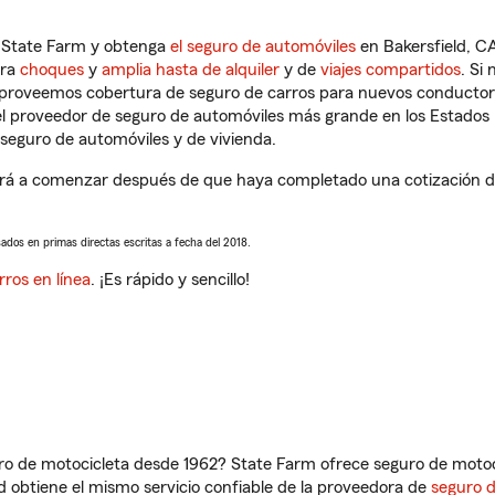
n State Farm y obtenga
el seguro de automóviles
en Bakersfield, CA
tra
choques
y
amplia hasta de alquiler
y de
viajes compartidos
. Si
s proveemos cobertura de seguro de carros para nuevos conductores
l proveedor de seguro de automóviles más grande en los Estados
seguro de automóviles y de vivienda.
rá a comenzar después de que haya completado una cotización de s
sados en primas directas escritas a fecha del 2018.
rros en línea
. ¡Es rápido y sencillo!
ro de motocicleta desde 1962? State Farm ofrece seguro de motoci
 obtiene el mismo servicio confiable de la proveedora de
seguro 