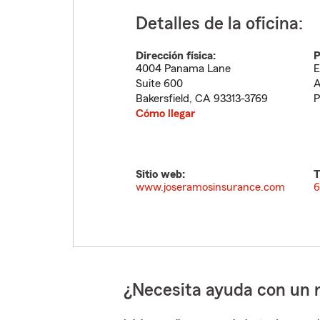
Detalles de la oficina:
Dirección física:
P
4004 Panama Lane
E
Suite 600
A
Bakersfield
,
CA
93313-3769
P
Cómo llegar
Sitio web:
T
www.joseramosinsurance.com
6
¿Necesita ayuda con un 